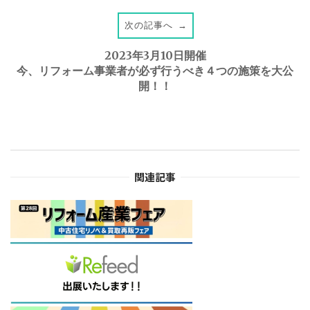
s
次の記事へ
→
t
2023年3月10日開催
今、リフォーム事業者が必ず行うべき４つの施策を大公
開！！
n
a
v
関連記事
i
g
a