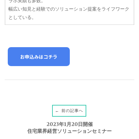
ラボ実績も多数。
幅広い知見と経験でのソリューション提案をライフワーク
としている。
お申込みはコチラ
前の記事へ
←
P
2023年1月20日開催
o
住宅業界経営ソリューションセミナー