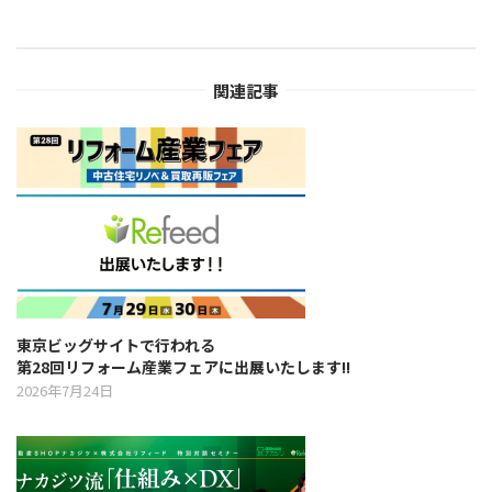
a
v
関連記事
i
g
a
t
東京ビッグサイトで行われる
i
第28回リフォーム産業フェアに出展いたします!!
2026年7月24日
o
n