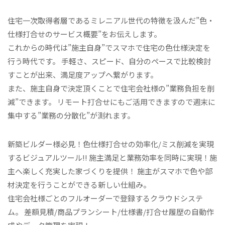
住宅一次取得者層であるミレニアル世代の特徴を汲んだ”色・
仕様打合せのサービス概要”をお伝えします。
これからの時代は”施主自身”でスマホで住宅の色仕様決定を
行う時代です。 手軽さ、スピード、自分のペースで比較検討
すことが出来、満足度アップへ繋がります。
また、施主自身で決定頂くことで住宅会社様の”業務負担を削
減”できます。 リモート打合せにもご活用できますので週末に
集中する”業務の分散化”が測れます。
新築ビルダー様必見！色仕様打合せの効率化/ミス削減を実現
するビジュアルツール!! 施主満足と業務効率を同時に実現！施
主へ楽しく充実した家づくりを提供！ 施主がスマホで色や部
材決定を行うことができる新しい仕組み。
住宅会社様ごとのフルオーダーで登録するクラウドシステ
ム。 差額見積/商品プランシート/仕様書/打合せ履歴の自動作