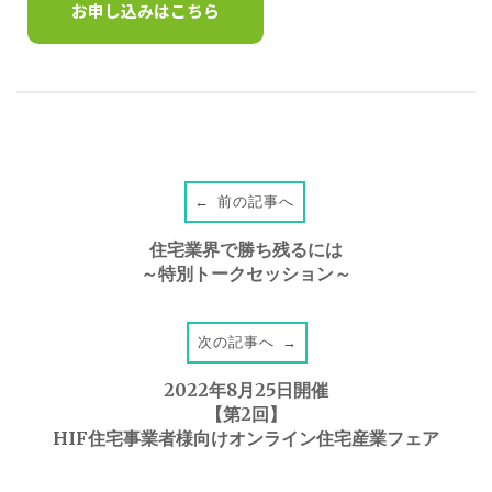
お申し込みはこちら
前の記事へ
←
P
住宅業界で勝ち残るには
o
～特別トークセッション～
s
次の記事へ
→
t
2022年8月25日開催
【第2回】
HIF住宅事業者様向けオンライン住宅産業フェア
n