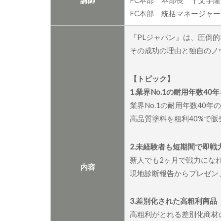
講師
FC本部 本部長 十文字
FC本部 統括マネージャ
『PLジャパン』は、圧倒
その成功の理由と独自のノ
【トピック】
1.業界No.1の耐用年数4
業界No.1の耐用年数40
高品質塗料を粗利40%で
2.未経験者も短期間で即戦
新人でも2ヶ月で戦力にな
内容
現地診断報告からプレゼン
3.差別化された高粗利商品
高粗利がとれる差別化商材