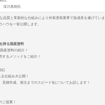
隆裕氏
ー 深川真樹氏
的な品質と革新的な仕組みにより外装塗装業界で急成長を遂げてい
ウハウを一挙公開します。
0年を誇る国産塗料
年の国産塗料の紹介！
販売するメソッドをご紹介！
力に
れる仕組み大公開！
、見積作成、発注までのスピード化についてお話します！
のご提案！