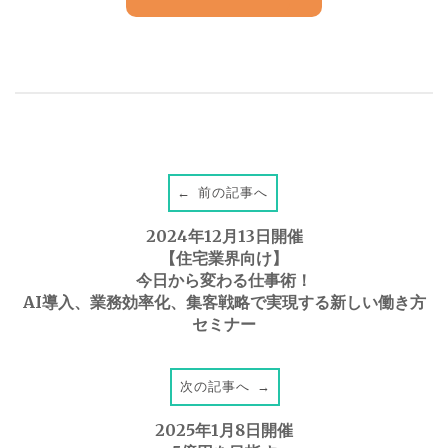
前の記事へ
←
P
2024年12月13日開催
o
【住宅業界向け】
今日から変わる仕事術！
AI導入、業務効率化、集客戦略で実現する新しい働き方
s
セミナー
t
次の記事へ
→
n
2025年1月8日開催