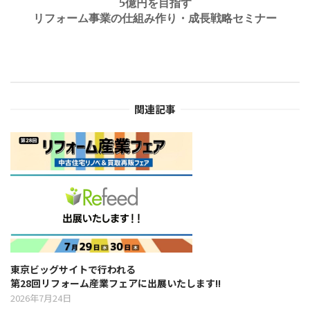
5億円を目指す
a
リフォーム事業の仕組み作り・成長戦略セミナー
v
i
関連記事
g
a
t
i
o
東京ビッグサイトで行われる
第28回リフォーム産業フェアに出展いたします!!
n
2026年7月24日