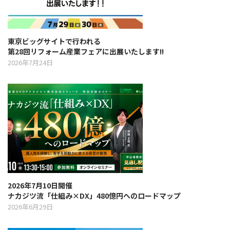
i
東京ビッグサイトで行われる
o
第28回リフォーム産業フェアに出展いたします!!
2026年7月24日
n
2026年7月10日開催
ナカジツ流「仕組み×DX」480億円へのロードマップ
2026年6月29日