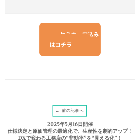
セミナー申込み
はコチラ
前の記事へ
←
P
2025年5月16日開催
o
仕様決定と原価管理の最適化で、生産性を劇的アップ！
DXで変わる工務店の“非効率”を“見える化”！