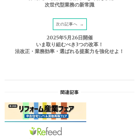
次世代型業務の新常識
s
t
次の記事へ
→
2025年5月26日開催
n
いま取り組むべき3つの改革！
法改正・業務効率・選ばれる提案力を強化せよ！
a
v
i
関連記事
g
a
t