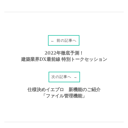
前の記事へ
←
P
2022年徹底予測！
o
建築業界DX最前線 特別トークセッション
s
次の記事へ
→
t
仕様決めイエプロ 新機能のご紹介
「ファイル管理機能」
n
a