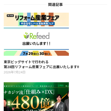
v
関連記事
i
g
a
t
東京ビッグサイトで行われる
第28回リフォーム産業フェアに出展いたします!!
i
2026年7月24日
o
n