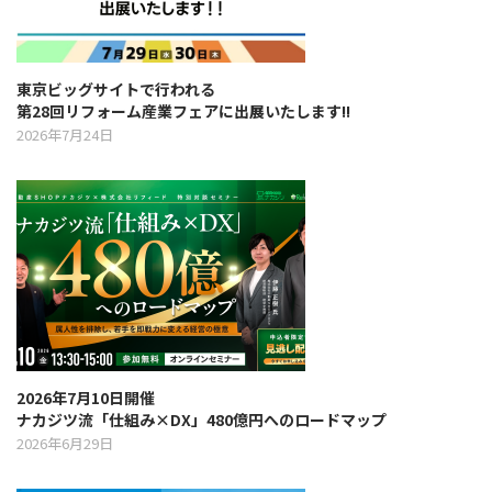
a
t
東京ビッグサイトで行われる
第28回リフォーム産業フェアに出展いたします!!
2026年7月24日
i
o
n
2026年7月10日開催
ナカジツ流「仕組み×DX」480億円へのロードマップ
2026年6月29日