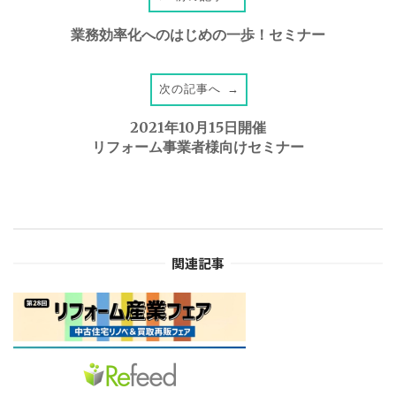
P
業務効率化へのはじめの一歩！セミナー
o
次の記事へ
→
s
2021年10月15日開催
t
リフォーム事業者様向けセミナー
n
a
関連記事
v
i
g